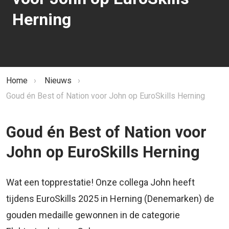
Herning
Kruimelpad
Home
›
Nieuws
›
Goud én Best of Nation voor John op EuroSkills Herning
Goud én Best of Nation voor
John op EuroSkills Herning
Wat een topprestatie! Onze collega John heeft
tijdens EuroSkills 2025 in Herning (Denemarken) de
gouden medaille gewonnen in de categorie