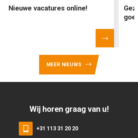
Nieuwe vacatures online!
Gez
goed
MEER NIEUWS
Wij horen graag van u!
+31 113 31 20 20