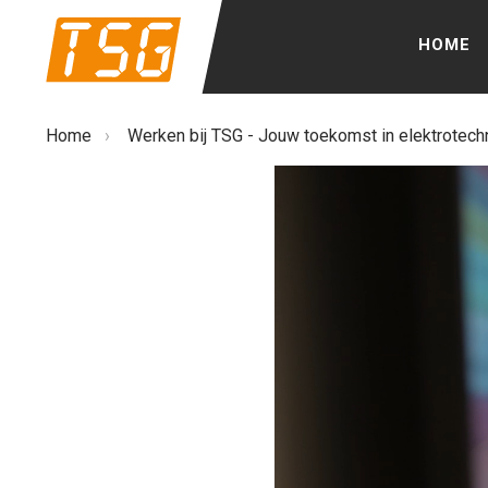
Overslaan
HOME
en
naar
de
Kruimelpad
Home
›
Werken bij TSG - Jouw toekomst in elektrotechn
inhoud
gaan