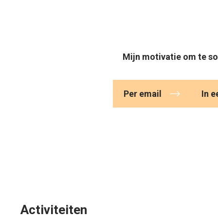
Mijn motivatie om te soll
Maak
een
Per email
In 
keuze
Activiteiten